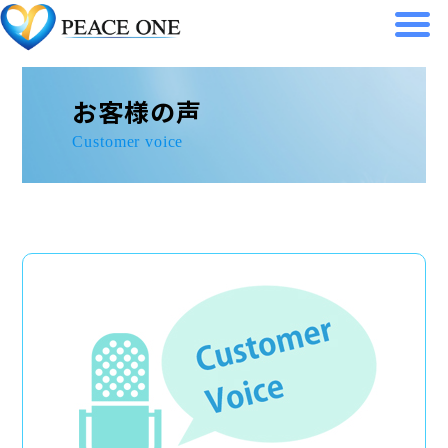
Skip
to
content
お客様の声
Customer voice