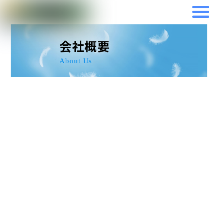
Skip
to
content
会社概要
About Us